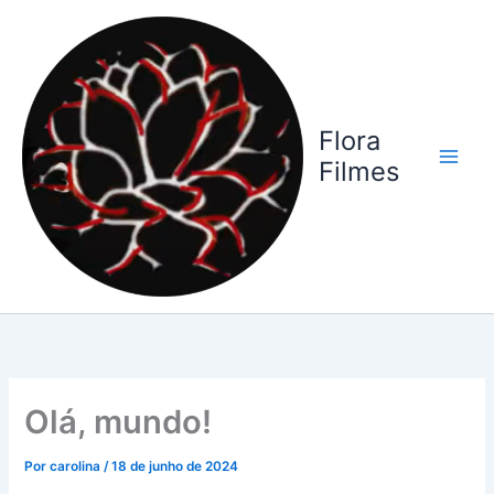
Ir
para
o
conteúdo
Flora
Filmes
Olá, mundo!
Por
carolina
/
18 de junho de 2024